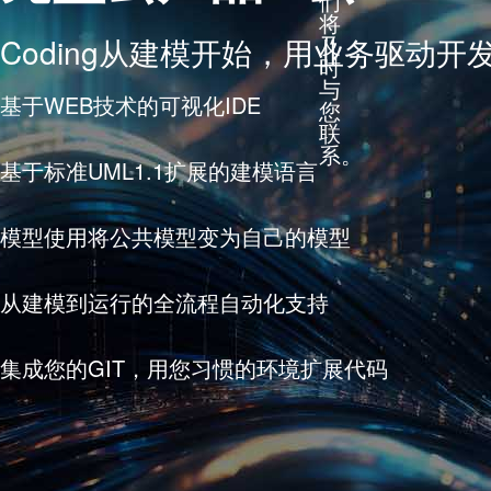
们
将
及
Coding从建模开始，用业务驱动开
时
与
基于WEB技术的可视化IDE
您
联
系。
基于标准UML1.1扩展的建模语言
模型使用将公共模型变为自己的模型
从建模到运行的全流程自动化支持
集成您的GIT，用您习惯的环境扩展代码