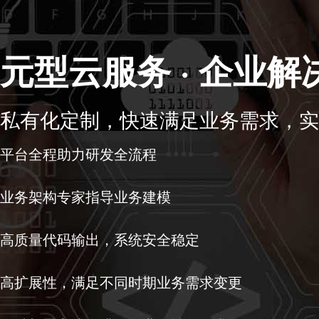
元型云服务 · 企业解
私有化定制，快速满足业务需求，实
平台全程助力研发全流程
业务架构专家指导业务建模
高质量代码输出，系统安全稳定
高扩展性，满足不同时期业务需求变更