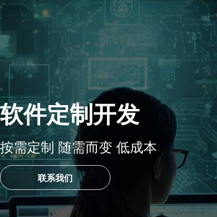
软件定制开发
按需定制 随需而变 低成本
联系我们