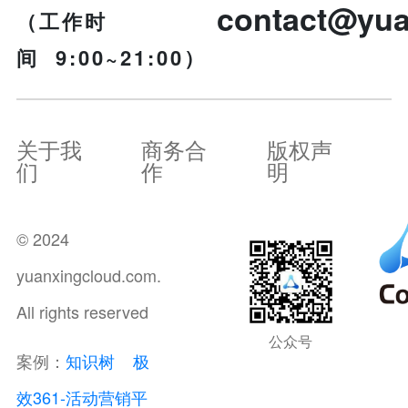
contact@yua
（工作时
间 9:00~21:00）
关于我
商务合
版权声
们
作
明
© 2024
yuanxingcloud.com.
All rights reserved
公众号
案例：
知识树
极
效361-活动营销平